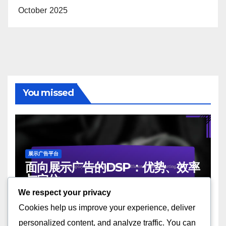
October 2025
You missed
展示广告平台
面向展示广告的DSP：优势、效率
与定位
We respect your privacy
28/11/2025
JOHN DOE
Cookies help us improve your experience, deliver
personalized content, and analyze traffic. You can