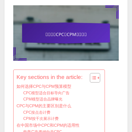
Key sections in the article:
如何选择CPC与CPM预算模型
CPC模型适合目标导向广告
CPM模型适合品牌曝光
CPC与CPM的主要区别是什么
CPC按点击计费
CPM按千次展示计费
在中国市场中CPC和CPM的适用性
电商广告更倾向于CPC