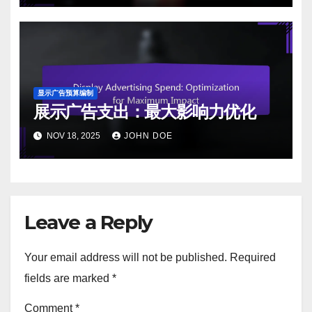
显示广告预算编制
展示广告支出：最大影响力优化
NOV 18, 2025
JOHN DOE
Leave a Reply
Your email address will not be published.
Required
fields are marked
*
Comment
*