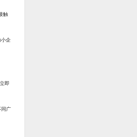
接触
助小企
立即
不同广